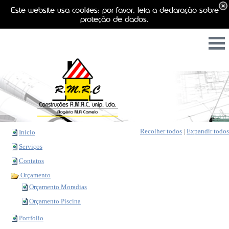
Este website usa cookies: por favor, leia a declaração sobre
proteção de dados.
Recolher todos
|
Expandir todos
Início
Serviços
Contatos
Orçamento
Orçamento Moradias
Orçamento Piscina
Portfolio